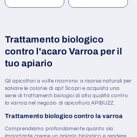
di
di
listino
listino
C
Trattamento biologico
o
contro l'acaro Varroa per il
l
tuo apiario
l
Gli apicoltori a volte ricorrono a risorse naturali per
e
salvare le colonie di api! Scopri e acquista una
serie di trattamenti biologici di alta qualità contro
z
la varroa nel negozio di apicoltura APIBUZZ.
i
Trattamento biologico contro la varroa
o
Comprendiamo profondamente quanto sia
n
importante creare un apiario biologico e rendere