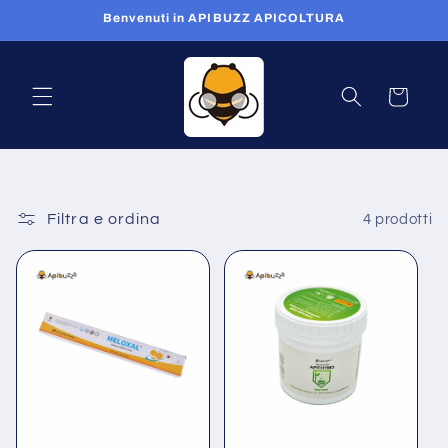
Vai
Benvenuti in APIBUZZ APICOLTURA
direttamente
ai contenuti
Carrello
Filtra e ordina
4 prodotti