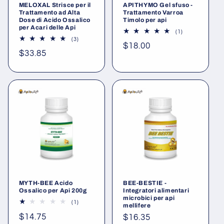
MELOXAL Strisce per il
APITHYMO Gel sfuso -
Trattamento ad Alta
Trattamento Varroa
Dose di Acido Ossalico
Timolo per api
per Acari delle Api
1
(1)
recensioni
3
(3)
Prezzo
$18.00
totali
recensioni
Prezzo
$33.85
totali
di
di
listino
listino
MYTH-BEE Acido
BEE-BESTIE -
Ossalico per Api 200g
Integratori alimentari
microbici per api
1
(1)
mellifere
recensioni
Prezzo
$14.75
totali
Prezzo
$16.35