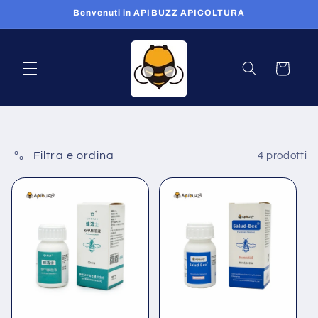
Vai
Benvenuti in APIBUZZ APICOLTURA
direttamente
ai contenuti
Carrello
Filtra e ordina
4 prodotti