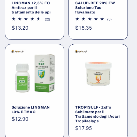
LINGMAN 12,5% EC
SALUD-BEE 20% EW
Amitraz per il
Soluzione Tau-
trattamento delle api
fluvalinato
22
3
(22)
(3)
recensioni
recensioni
Prezzo
$13.20
Prezzo
$18.35
totali
totali
di
di
listino
listino
Soluzione LINGMAN
TROPISULF - Zolfo
10% BTMAC
Sublimato per il
Trattamento degli Acari
Prezzo
$12.90
Tropilaelaps
di
Prezzo
$17.95
listino
di