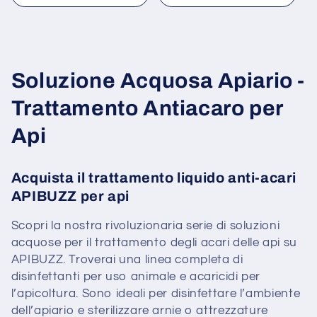
listino
C
Soluzione Acquosa Apiario -
o
Trattamento Antiacaro per
l
Api
l
Acquista il trattamento liquido anti-acari
e
APIBUZZ per api
z
Scopri la nostra rivoluzionaria serie di soluzioni
i
acquose per il trattamento degli acari delle api su
APIBUZZ. Troverai una linea completa di
o
disinfettanti per uso animale e acaricidi per
l’apicoltura. Sono ideali per disinfettare l’ambiente
n
dell’apiario e sterilizzare arnie o attrezzature