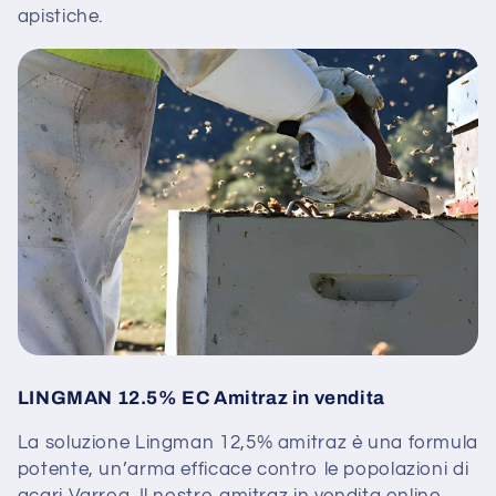
e
apistiche.
:
LINGMAN 12.5% EC Amitraz in vendita
La soluzione Lingman 12,5% amitraz è una formula
potente, un’arma efficace contro le popolazioni di