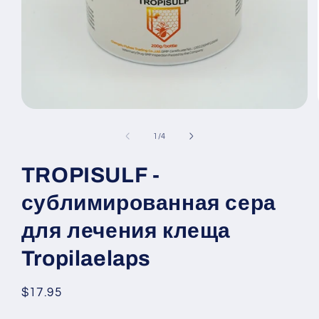
Открыть
медиа-
файлы
из
1
/
4
1
в
модальном
TROPISULF -
окне
сублимированная сера
для лечения клеща
Tropilaelaps
Обычная
$17.95
цена