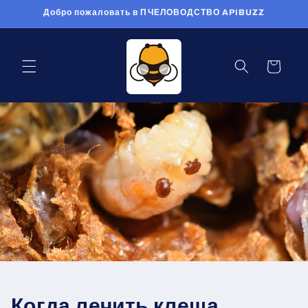
Перейти
Добро пожаловать в ПЧЕЛОВОДСТВО APIBUZZ
к
контенту
Корзина
Когда лечить клеща