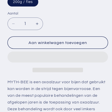
200g / fles
Aantal
Aantal
Aantal
Aantal
verlagen
verhogen
voor
voor
MYTH-
MYTH-
Aan winkelwagen toevoegen
BEE
BEE
Oxaalzuur
Oxaalzuur
voor
voor
bijen
bijen
200g
200g
MYTH-BEE is een oxaalzuur voor bijen dat gebruikt
kan worden in de strijd tegen bijenvarroose. Een
van de meest populaire behandelingen van de
afgelopen jaren is de toepassing van oxaalzuur.
Deze behandeling wordt ook door veel imkers