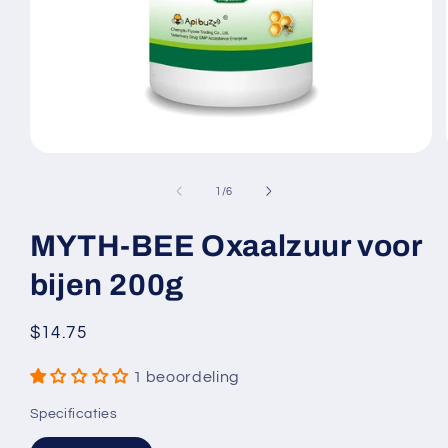
Media
1
openen
van
1
/
6
in
modaal
MYTH-BEE Oxaalzuur voor
bijen 200g
Normale
$14.75
prijs
1 beoordeling
Specificaties