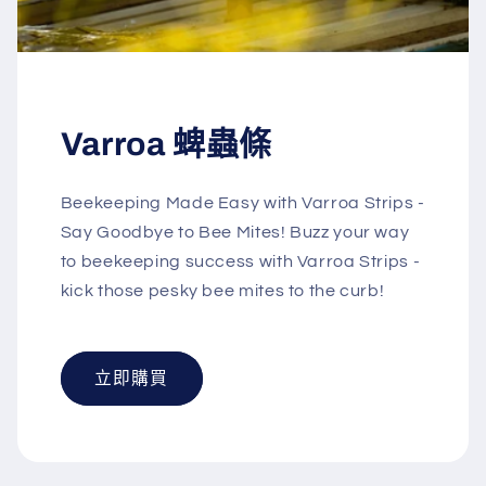
Varroa 蜱蟲條
Beekeeping Made Easy with Varroa Strips -
Say Goodbye to Bee Mites! Buzz your way
to beekeeping success with Varroa Strips -
kick those pesky bee mites to the curb!
立即購買