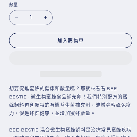
數量
數
量
BEE-
BEE-
BESTIE
BESTIE
-
-
加入購物車
微
微
生
生
物
物
蜜
蜜
蜂
蜂
食
食
想要促進蜜蜂的健康和數量嗎？那就來看看 BEE-
品
品
BESTIE - 微生物蜜蜂食品補充劑！我們特別配方的蜜
補
補
蜂飼料包含獨特的有機益生菌補充劑，能增強蜜蜂免疫
充
充
力，促進蜂群健康，並增加蜜蜂數量。
劑
劑
數
數
BEE-BESTIE 混合微生物蜜蜂飼料是治療常見蜜蜂疾病
量
量