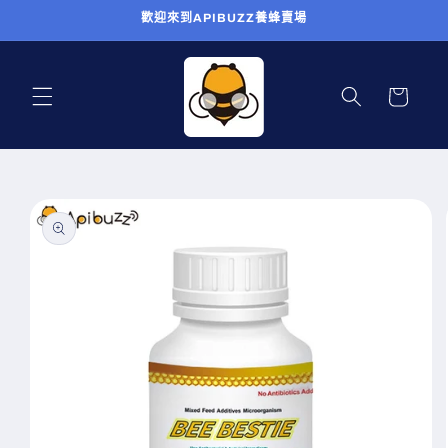
跳至內
歡迎來到APIBUZZ養蜂賣場
容
購
物
車
略過產
品資訊