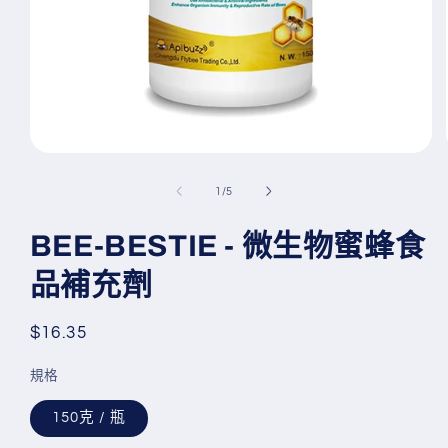
在
互
/
1
/
5
動
視
BEE-BESTIE - 微生物蜜蜂食
窗
中
品補充劑
開
啟
多
定
$16.35
媒
體
價
檔
規格
案
1
150克 / 瓶