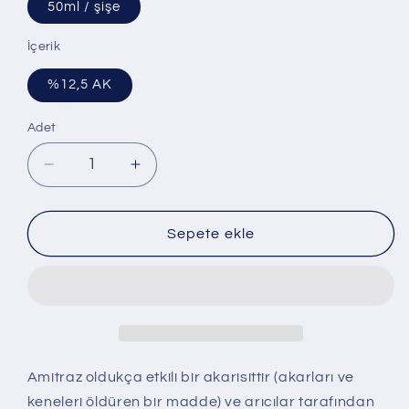
50ml / şişe
İçerik
%12,5 AK
Adet
Adet
LINGMAN
LINGMAN
-
-
Arı
Arı
Tedavisinde
Tedavisinde
Sepete ekle
%12,5
%12,5
EC
EC
Amitraz
Amitraz
için
için
adedi
adedi
azaltın
artırın
Amitraz oldukça etkili bir akarisittir (akarları ve
keneleri öldüren bir madde) ve arıcılar tarafından