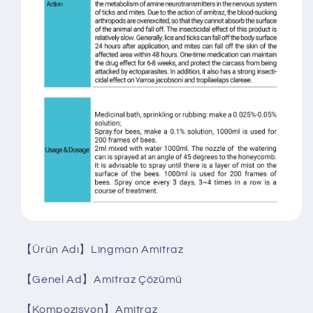
【Ürün Adı】Lingman Amitraz
【Genel Ad】Amitraz Çözümü
【Kompozisyon】Amitraz