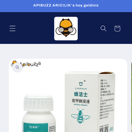
İçeriğe
APIBUZZ ARICILIK'a hoş geldiniz
atla
Sepet
Ürün
bilgisine
atla