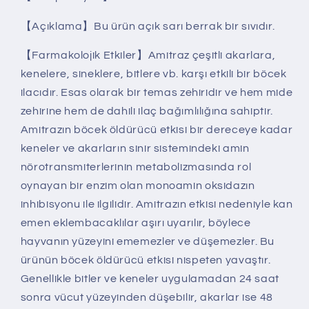
【Açıklama】Bu ürün açık sarı berrak bir sıvıdır.
【Farmakolojik Etkiler】Amitraz çeşitli akarlara,
kenelere, sineklere, bitlere vb. karşı etkili bir böcek
ilacıdır. Esas olarak bir temas zehiridir ve hem mide
zehirine hem de dahili ilaç bağımlılığına sahiptir.
Amitrazın böcek öldürücü etkisi bir dereceye kadar
keneler ve akarların sinir sistemindeki amin
nörotransmiterlerinin metabolizmasında rol
oynayan bir enzim olan monoamin oksidazın
inhibisyonu ile ilgilidir. Amitrazın etkisi nedeniyle kan
emen eklembacaklılar aşırı uyarılır, böylece
hayvanın yüzeyini ememezler ve düşemezler. Bu
ürünün böcek öldürücü etkisi nispeten yavaştır.
Genellikle bitler ve keneler uygulamadan 24 saat
sonra vücut yüzeyinden düşebilir, akarlar ise 48