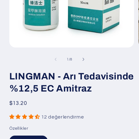
Medya
1
modda
/
1
/
8
oynatın
LINGMAN - Arı Tedavisinde
%12,5 EC Amitraz
Normal
$13.20
fiyat
12 değerlendirme
Özellikler