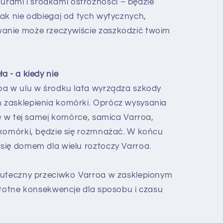
ami i środkami ostrożności – będzie
ak nie odbiegaj od tych wytycznych,
anie może rzeczywiście zaszkodzić twoim
a - a kiedy nie
oa w ulu w środku lata wyrządza szkody
 zasklepienia komórki. Oprócz wysysania
ię w tej samej komórce, samica Varroa,
 komórki, będzie się rozmnażać. W końcu
się domem dla wielu roztoczy Varroa.
kuteczny przeciwko Varroa w zasklepionym
stotne konsekwencje dla sposobu i czasu