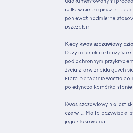
udokumentowanymi procedur
całkowicie bezpieczne. Jedn
ponieważ nadmierne stosow
pszczołom.
Kiedy kwas szczawiowy dział
Duży odsetek roztoczy Varr
pod ochronnym przykryciem
życia z larw znajdujących s
która pierwotnie weszła do
pojedyncza komórka stanie 
Kwas szczawiowy nie jest s
czerwiu. Ma to oczywiście i
jego stosowania.