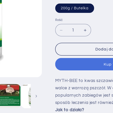
200g / Butelka
Ilość
Ilość
Zmniejsz
Zwiększ
ilość
ilość
dla
dla
MYTH-
MYTH-
Dodaj d
BEE
BEE
Kwas
Kwas
Kup 
szczawiowy
szczawiowy
dla
dla
pszczół
pszczół
MYTH-BEE to kwas szczawio
200g
200g
walce z warrozą pszczół. W 
popularnych zabiegów jest
sposób leczenia jest również
Jak to działa?