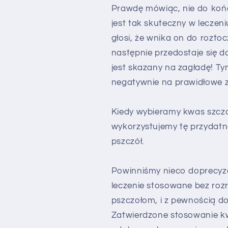
Prawdę mówiąc, nie do ko
jest tak skuteczny w leczen
głosi, że wnika on do roztoc
następnie przedostaje się 
jest skazany na zagładę! T
negatywnie na prawidłowe 
Kiedy wybieramy kwas szcza
wykorzystujemy tę przydat
pszczół.
Powinniśmy nieco doprecyz
leczenie stosowane bez roz
pszczołom, i z pewnością d
Zatwierdzone stosowanie k