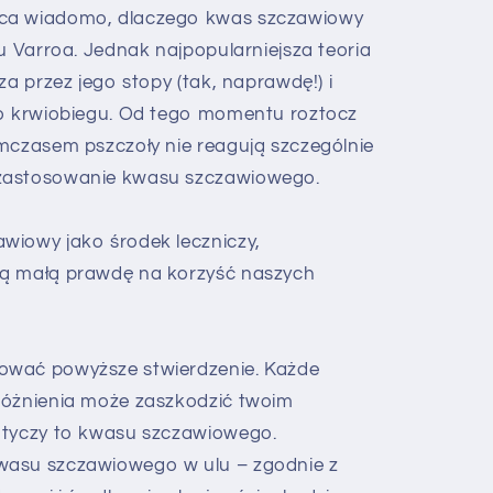
ńca wiadomo, dlaczego kwas szczawiowy
iu Varroa. Jednak najpopularniejsza teoria
za przez jego stopy (tak, naprawdę!) i
do krwiobiegu. Od tego momentu roztocz
ymczasem pszczoły nie reagują szczególnie
zastosowanie kwasu szczawiowego.
wiowy jako środek leczniczy,
ną małą prawdę na korzyść naszych
ować powyższe stwierdzenie. Każde
różnienia może zaszkodzić twoim
otyczy to kwasu szczawiowego.
wasu szczawiowego w ulu – zgodnie z