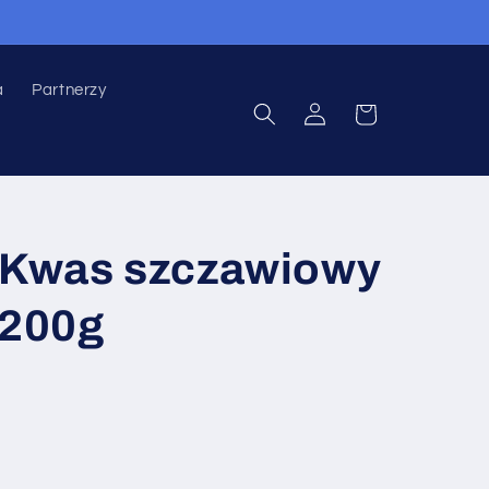
a
Partnerzy
Zaloguj
Koszyk
się
Kwas szczawiowy
 200g