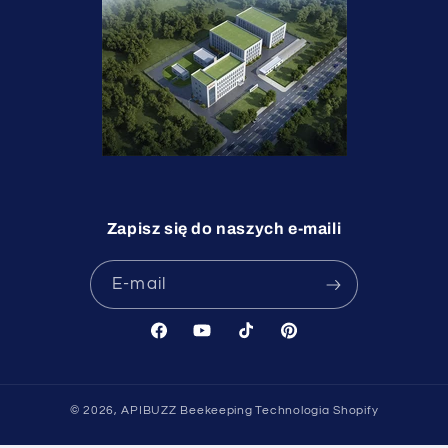
Zapisz się do naszych e-maili
E-mail
Facebook
Youtube
TikTok
Pinterest
undefine
© 2026,
APIBUZZ Beekeeping
Technologia Shopify
und