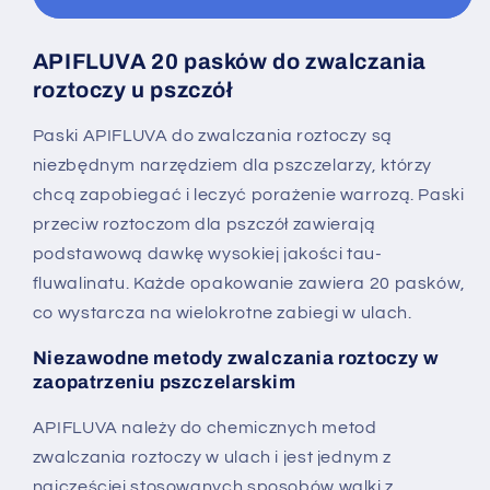
pszczelich
pszczelich
APIFLUVA
APIFLUVA
APIFLUVA 20 pasków do zwalczania
|
|
roztoczy u pszczół
Opakowanie
Opakowanie
20
20
Paski APIFLUVA do zwalczania roztoczy są
sztuk
sztuk
niezbędnym narzędziem dla pszczelarzy, którzy
chcą zapobiegać i leczyć porażenie warrozą. Paski
przeciw roztoczom dla pszczół zawierają
podstawową dawkę wysokiej jakości tau-
fluwalinatu. Każde opakowanie zawiera 20 pasków,
co wystarcza na wielokrotne zabiegi w ulach.
Niezawodne metody zwalczania roztoczy w
zaopatrzeniu pszczelarskim
APIFLUVA należy do chemicznych metod
zwalczania roztoczy w ulach i jest jednym z
najczęściej stosowanych sposobów walki z