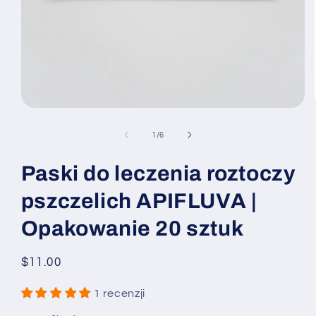
Otwórz
multimedia
1
z
1
/
6
w
oknie
modalnym
Paski do leczenia roztoczy
pszczelich APIFLUVA |
Opakowanie 20 sztuk
Cena
$11.00
regularna
1 recenzji