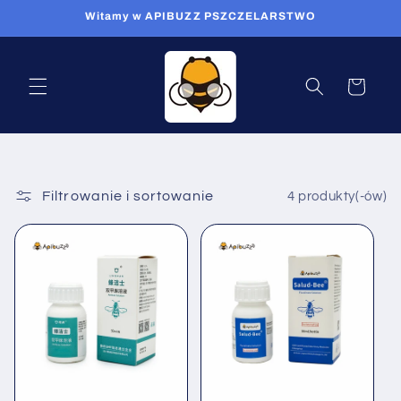
Przejdź
Witamy w APIBUZZ PSZCZELARSTWO
do
treści
Koszyk
Filtrowanie i sortowanie
4 produkty(-ów)