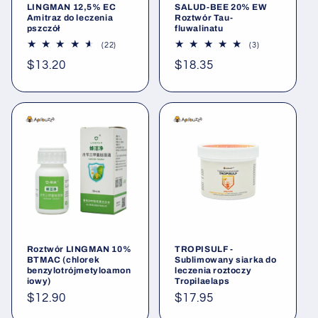
LINGMAN 12,5% EC
SALUD-BEE 20% EW
Amitraz do leczenia
Roztwór Tau-
pszczół
fluwalinatu
22
3
(22)
(3)
suma
suma
Cena
$13.20
Cena
$18.35
recenzji
recenzji
regularna
regularna
Roztwór LINGMAN 10%
TROPISULF -
BTMAC (chlorek
Sublimowany siarka do
benzylotrójmetyloamon
leczenia roztoczy
iowy)
Tropilaelaps
Cena
$12.90
Cena
$17.95
regularna
regularna