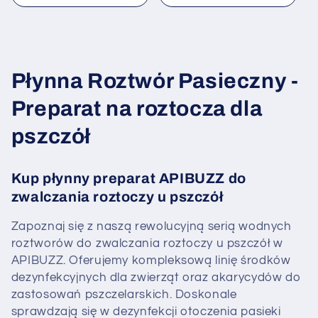
K
Płynna Roztwór Pasieczny -
o
Preparat na roztocza dla
l
pszczół
e
Kup płynny preparat APIBUZZ do
k
zwalczania roztoczy u pszczół
c
Zapoznaj się z naszą rewolucyjną serią wodnych
j
roztworów do zwalczania roztoczy u pszczół w
APIBUZZ. Oferujemy kompleksową linię środków
a
dezynfekcyjnych dla zwierząt oraz akarycydów do
zastosowań pszczelarskich. Doskonale
:
sprawdzają się w dezynfekcji otoczenia pasieki