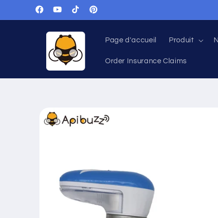
et
passer
Facebook
Youtube
TIC
Pinterest
au
Tac
contenu
Page d'accueil
Produit
N
Order Insurance Claims
Passer aux
informations
sur le
produit