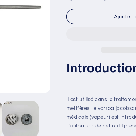
la
la
quantité
quantité
pourApiculture
pourApicultu
Ajouter 
Varrojet
Varrojet
Introductio
Il est utilisé dans le traite
mellifères, le varroa jacobso
médicale (vapeur) est introd
L'utilisation de cet outil p