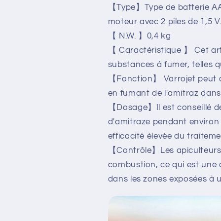
【Type】Type de batterie AA (
moteur avec 2 piles de 1,5 V
【 N.W. 】0,4 kg
【 Caractéristique 】 Cet arti
substances à fumer, telles qu
【Fonction】 Varrojet peut aid
en fumant de l'amitraz dans
【Dosage】Il est conseillé de
d'amitraze pendant environ 
efficacité élevée du traitem
【Contrôle】Les apiculteurs p
combustion, ce qui est une c
dans les zones exposées à un