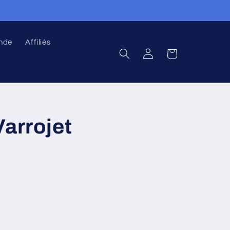
nde
Affiliés
S'identifier
Chariot
Varrojet