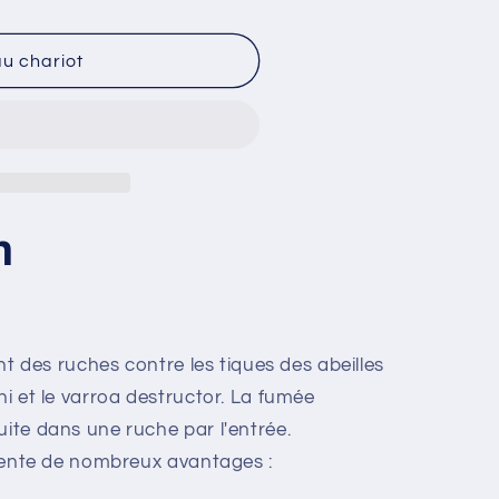
re
au chariot
n
ment des ruches contre les tiques des abeilles
ni et le varroa destructor. La fumée
uite dans une ruche par l'entrée.
résente de nombreux avantages :