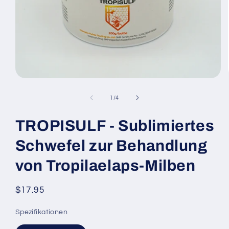
Medien
1
in
von
1
/
4
Modal
öffnen
TROPISULF - Sublimiertes
Schwefel zur Behandlung
von Tropilaelaps-Milben
Normaler
$17.95
Preis
Spezifikationen