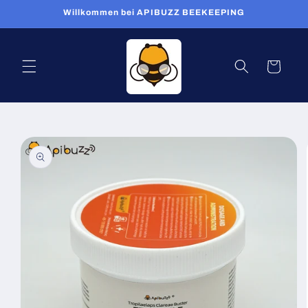
Direkt
Willkommen bei APIBUZZ BEEKEEPING
zum
Inhalt
Warenkorb
oduktinformationen
ringen