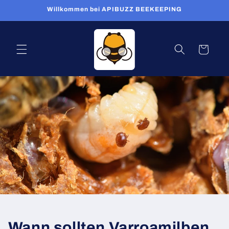
Direkt
Willkommen bei APIBUZZ BEEKEEPING
zum
Inhalt
Warenkorb
Wann sollten Varroamilben