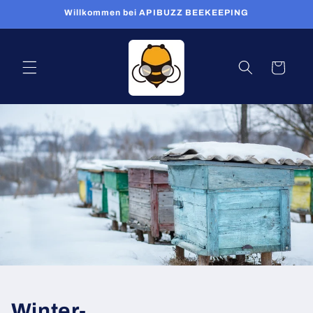
Direkt
Willkommen bei APIBUZZ BEEKEEPING
zum
Inhalt
Warenkorb
Winter-